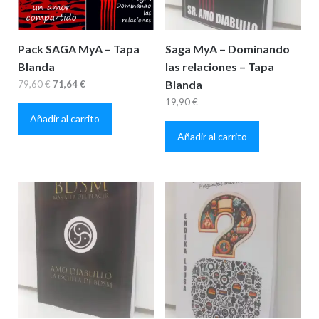
Pack SAGA MyA – Tapa
Saga MyA – Dominando
Blanda
las relaciones – Tapa
El
El
Blanda
79,60
€
71,64
€
precio
precio
19,90
€
Añadir al carrito
original
actual
Añadir al carrito
era:
es:
79,60 €.
71,64 €.