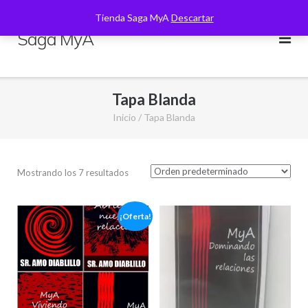
Saltar
Tienda Saga MyA
Descartar
al
Saga MyA
contenido
Tapa Blanda
Inicio
/ Tapa Blanda
Mostrando los 7 resultados
¡Oferta!