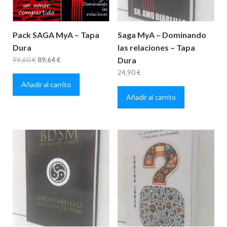
Pack SAGA MyA – Tapa
Saga MyA – Dominando
Dura
las relaciones – Tapa
El
El
Dura
99,60
€
89,64
€
precio
precio
24,90
€
Añadir al carrito
original
actual
Añadir al carrito
era:
es:
99,60 €.
89,64 €.