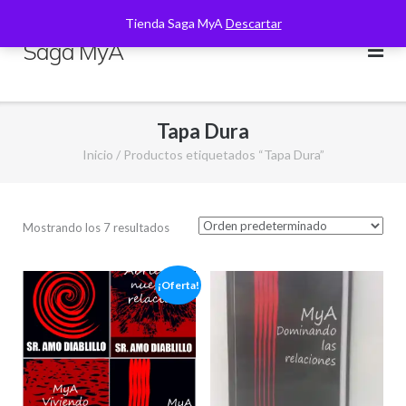
Saltar
Tienda Saga MyA
Descartar
al
Saga MyA
contenido
Tapa Dura
Inicio
/ Productos etiquetados “Tapa Dura”
Mostrando los 7 resultados
¡Oferta!