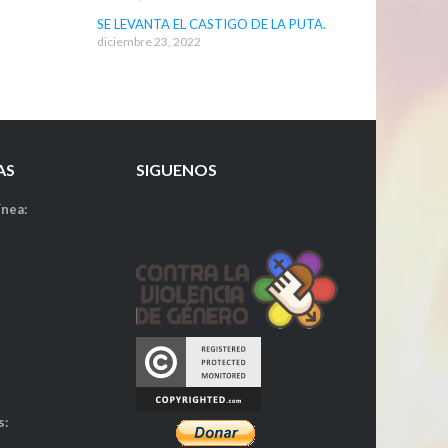
SE LEVANTA EL CASTIGO DE LA PUTA.
diciembre 23, 2022
AS
SIGUENOS
ínea:
:
:
:
s: