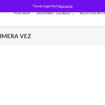
Tienda Saga MyA
Descartar
PORTADA
SAGA MyA – Los libros
RELATOS ERÓT
RIMERA VEZ