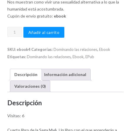
Nos muestran como vivir una sexualidad alternativa a lo que la
humanidad está acostumbrada.
Cupón de envío gratuito:
ebook
Saga
Añadir al carrito
MyA
-
SKU:
ebook4
Categorías:
Dominando las relaciones
,
Ebook
Dominando
Etiquetas:
Dominando las relaciones
,
Ebook
,
EPub
las
relaciones
-
Descripción
Información adicional
Ebook
Valoraciones (0)
cantidad
Descripción
Visitas: 6
Cuarto libro de la Saga MyA. Un libro con el que aprenderás a