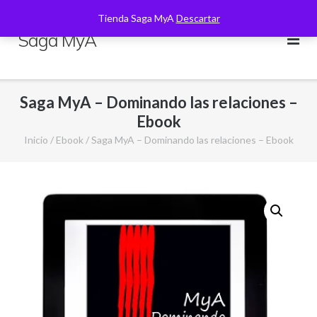
Saltar
Tienda Saga MyA
Descartar
al
Saga MyA
contenido
Saga MyA – Dominando las relaciones –
Ebook
Inicio
/
Ebook
/ Saga MyA – Dominando las relaciones – Ebook