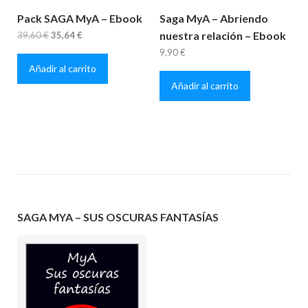
Pack SAGA MyA – Ebook
Saga MyA – Abriendo
El
El
nuestra relación – Ebook
39,60
€
35,64
€
precio
precio
9,90
€
Añadir al carrito
original
actual
Añadir al carrito
era:
es:
39,60 €.
35,64 €.
SAGA MYA – SUS OSCURAS FANTASÍAS